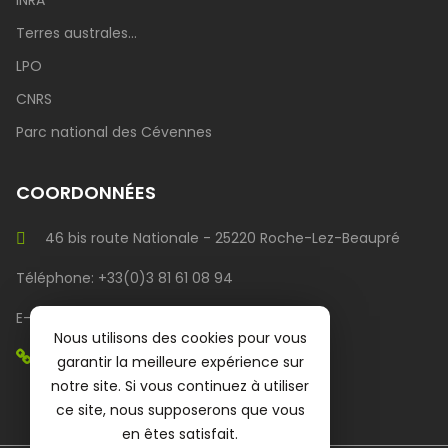
Terres australes...
LPO
CNRS
Parc national des Cévennes
COORDONNÉES
46 bis route Nationale - 25220 Roche-Lez-Beaupré
Téléphone: +33(0)3 81 61 08 94
E-mail : bttmecanique@orange.fr
Nous utilisons des cookies pour vous
Gare BTT (site internet)
garantir la meilleure expérience sur
notre site. Si vous continuez à utiliser
ce site, nous supposerons que vous
en êtes satisfait.