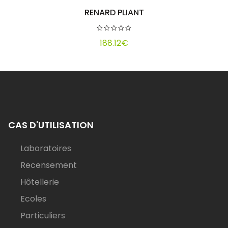
RENARD PLIANT
Ajouter au panier
188.12
€
CAS D'UTILISATION
Laboratoires
Recensement
Hôtellerie
Ecoles
Particuliers