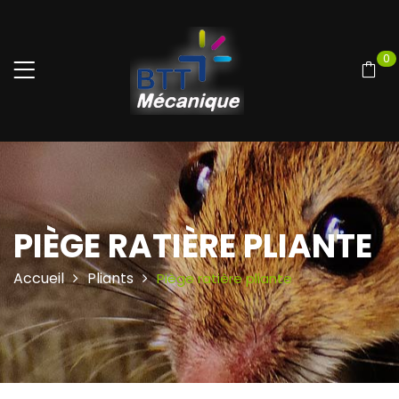
0
PIÈGE RATIÈRE PLIANTE
Accueil
Pliants
Piège ratière pliante