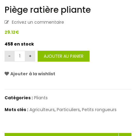
Piège ratière pliante
Ecrivez un commentaire
29.12
€
458 en stock
Alternative:
AJOUTER AU PANIER
Ajouter à la wishlist
<i class="icon-shuffle"></i>Comparer
Catégories :
Pliants
Mots clés :
Agriculteurs
,
Particuliers
,
Petits rongueurs