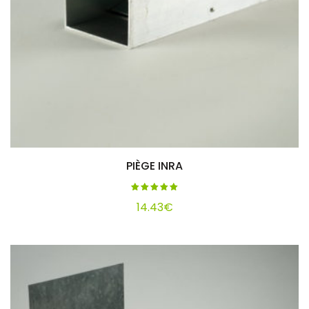
PIÈGE INRA
Ajouter au panier
Note
5.00
14.43
€
sur 5