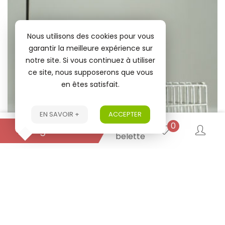
Nous utilisons des cookies pour vous
garantir la meilleure expérience sur
notre site. Si vous continuez à utiliser
ce site, nous supposerons que vous
en êtes satisfait.
EN SAVOIR +
ACCEPTER
Piège
0
Piège belette
belette
RATIÈRE RIGIDE
Ajouter au panier