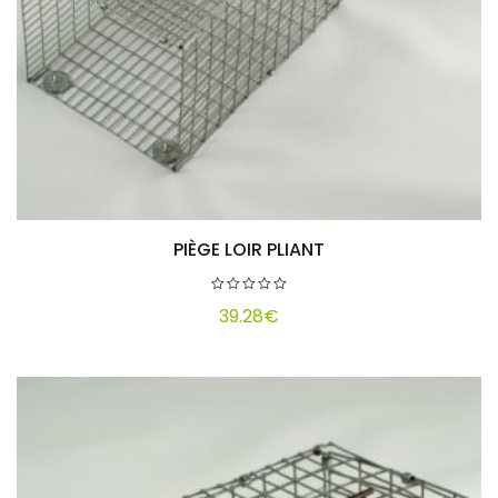
PIÈGE LOIR PLIANT
Ajouter au panier
39.28
€