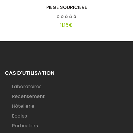
PIÈGE SOURICIÈRE
Ajouter au panier
11.15
€
CAS D'UTILISATION
Laboratoires
Recensement
Hôtellerie
Ecoles
Particuliers