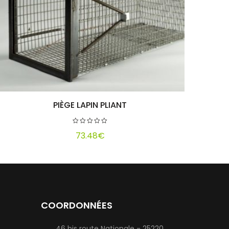
PIÈGE LAPIN PLIANT
Ajouter au panier
73.48
€
COORDONNÉES
46 bis route Nationale - 25220