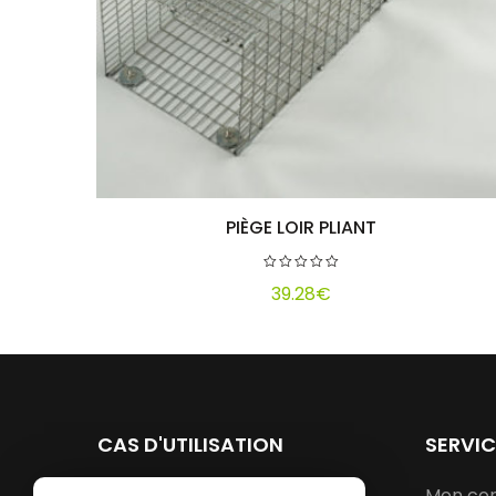
PIÈGE LOIR PLIANT
Ajouter au panier
39.28
€
CAS D'UTILISATION
SERVI
Laboratoires
Mon co