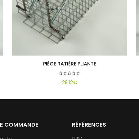
PIÈGE RATIÈRE PLIANTE
Ajouter au panier
29.12
€
CE COMMANDE
RÉFÉRENCES
mpte
INRA