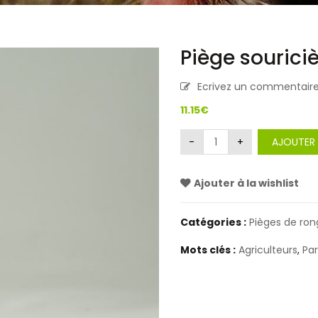
Piège sourici
Ecrivez un commentair
11.15
€
AJOUTER 
Ajouter à la wishlist
Catégories :
Pièges de ron
Mots clés :
Agriculteurs
,
Par