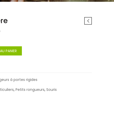
ère
e
Alternative:
AU PANIER
<i class="icon-shuffle"></i>Comparer
geurs à portes rigides
ticuliers
,
Petits rongueurs
,
Souris