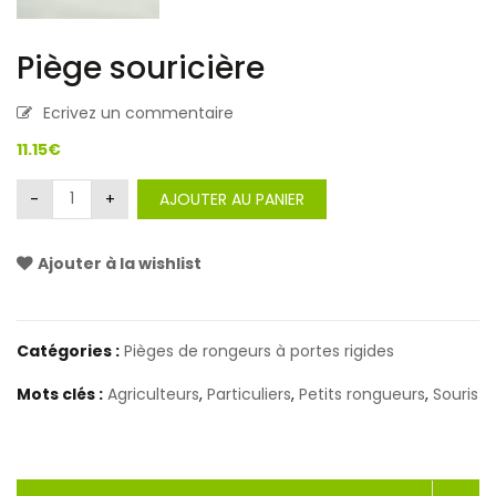
Piège souricière
Ecrivez un commentaire
11.15
€
Alternative:
AJOUTER AU PANIER
Ajouter à la wishlist
<i class="icon-shuffle"></i>Comparer
Catégories :
Pièges de rongeurs à portes rigides
Mots clés :
Agriculteurs
,
Particuliers
,
Petits rongueurs
,
Souris